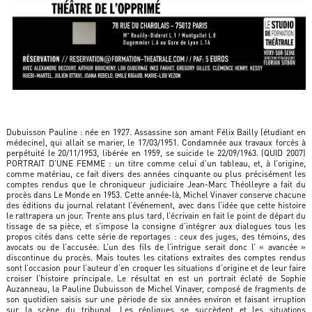
Dubuisson Pauline : née en 1927. Assassine son amant Félix Bailly (étudiant en
médecine), qui allait se marier, le 17/03/1951. Condamnée aux travaux forcés à
perpétuité le 20/11/1953, libérée en 1959, se suicide le 22/09/1963. (QUID 2007)
PORTRAIT D’UNE FEMME : un titre comme celui d’un tableau, et, à l’origine,
comme matériau, ce fait divers des années cinquante ou plus précisément les
comptes rendus que le chroniqueur judiciaire Jean-Marc Théolleyre a fait du
procès dans Le Monde en 1953. Cette année-là, Michel Vinaver conserve chacune
des éditions du journal relatant l’événement, avec dans l’idée que cette histoire
le rattrapera un jour. Trente ans plus tard, l’écrivain en fait le point de départ du
tissage de sa pièce, et s’impose la consigne d’intégrer aux dialogues tous les
propos cités dans cette série de reportages : ceux des juges, des témoins, des
avocats ou de l’accusée. L’un des fils de l’intrigue serait donc l’ « avancée »
discontinue du procès. Mais toutes les citations extraites des comptes rendus
sont l’occasion pour l’auteur d’en croquer les situations d’origine et de leur faire
croiser l’histoire principale. Le résultat en est un portrait éclaté de Sophie
Auzanneau, la Pauline Dubuisson de Michel Vinaver, composé de fragments de
son quotidien saisis sur une période de six années environ et faisant irruption
sur la scène du tribunal. Les répliques se succèdent et les situations