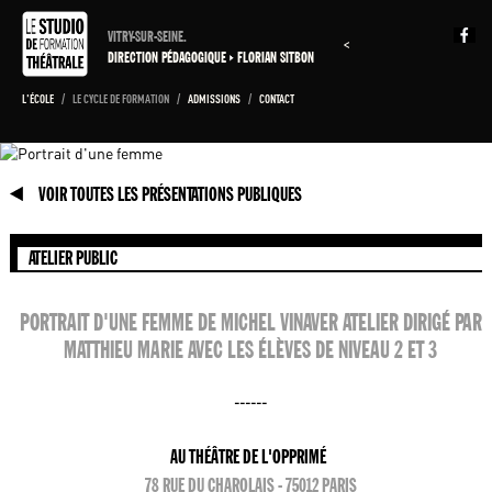
VITRY-SUR-SEINE.
<
DIRECTION PÉDAGOGIQUE
FLORIAN SITBON
L'ÉCOLE
/
LE CYCLE DE FORMATION
/
ADMISSIONS
/
CONTACT
VOIR TOUTES LES PRÉSENTATIONS PUBLIQUES
ATELIER PUBLIC
PORTRAIT D'UNE FEMME DE MICHEL VINAVER ATELIER DIRIGÉ PAR
MATTHIEU MARIE AVEC LES ÉLÈVES DE NIVEAU 2 ET 3
------
AU THÉÂTRE DE L'OPPRIMÉ
78 RUE DU CHAROLAIS - 75012 PARIS